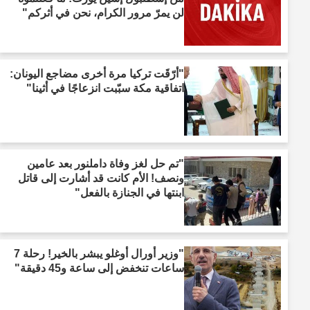
لن يمرّ مرور الكرام، نحن في أثركم"
"أرّقَت تركيا مرة أخرى مضاجع اليونان:
اتفاقية مكة سبّبت انزعاجًا في أثينا"
"تم حل لغز وفاة داملنور بعد عامين
ونصف! الأم كانت قد أشارت إلى قاتل
ابنتها في الجنازة بالفعل"
"وزير أورال أوغلو يبشر بالخير! رحلة 7
ساعات تنخفض إلى ساعة و45 دقيقة"