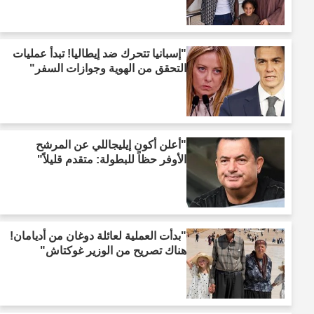
"إسبانيا تتحرك ضد إيطاليا! تبدأ عمليات
التحقق من الهوية وجوازات السفر"
"أعلن أكون إيليجاللي عن المرشح
الأوفر حظاً للبطولة: متقدم قليلاً"
"بدأت العملية لعائلة دوغان من أديامان!
هناك تصريح من الوزير غوكتاش"