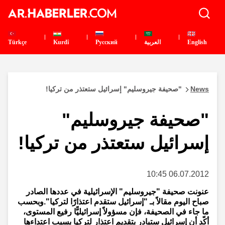
English
العربية
Pусский
Kurdî
Türkçe
News
"صحيفة جيروسليم" إسرائيل ستعتذر من تركيا!
"صحيفة جيروسليم"
إسرائيل ستعتذر من تركيا!
06.07.2012 10:45
عنونت صحيفة "جيروسليم" الإسرائيلية في عددها الصادر
صباح اليوم مقالاً بـ "إسرائيل ستقدم اعتذارًا لتركيا".وبحسب
ما جاء في الصحيفة، فإن مسؤولاً إسرائيليًّا رفيع المستوى،
أكّد أن إسرائيل ستبادر بتقديم اعتذار لتركيا بسبب اعتداءها