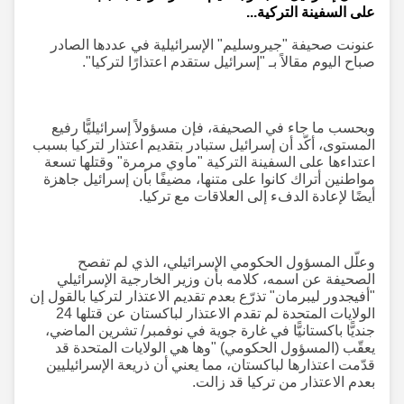
على السفينة التركية...
عنونت صحيفة "جيروسليم" الإسرائيلية في عددها الصادر
صباح اليوم مقالاً بـ "إسرائيل ستقدم اعتذارًا لتركيا".
وبحسب ما جاء في الصحيفة، فإن مسؤولاً إسرائيليًّا رفيع
المستوى، أكّد أن إسرائيل ستبادر بتقديم اعتذار لتركيا بسبب
اعتداءها على السفينة التركية "ماوي مرمرة" وقتلها تسعة
مواطنين أتراك كانوا على متنها، مضيفًا بأن إسرائيل جاهزة
أيضًا لإعادة الدفء إلى العلاقات مع تركيا.
وعلّل المسؤول الحكومي الإسرائيلي، الذي لم تفصح
الصحيفة عن اسمه، كلامه بأن وزير الخارجية الإسرائيلي
"أفيجدور ليبرمان" تذرّع بعدم تقديم الاعتذار لتركيا بالقول إن
الولايات المتحدة لم تقدم الاعتذار لباكستان عن قتلها 24
جنديًّا باكستانيًّا في غارة جوية في نوفمبر/ تشرين الماضي،
يعقّب (المسؤول الحكومي) "وها هي الولايات المتحدة قد
قدّمت اعتذارها لباكستان، مما يعني أن ذريعة الإسرائيليين
بعدم الاعتذار من تركيا قد زالت.