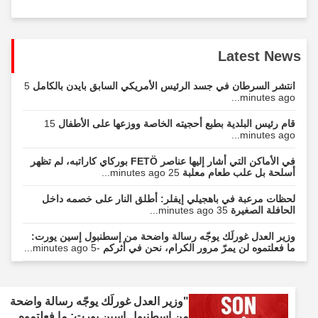
Latest News
انتشر السرطان في جسد الرئيس الأمريكي السابق بايدن بالكامل
5
minutes ago...
قام رئيس البلدية بطبع أحجيته الخاصة ووزعها على الأطفال
15
minutes ago...
في الأماكن التي أشار إليها عناصر FETÖ بوركاي كاراتبه، لم تظهر
أسلحة بل علب طعام معلبة
25 minutes ago...
لحظات مرعبة في باهجيلي إيفلر: أطلق النار على خصمه داخل
الحافلة الصغيرة
35 minutes ago...
وزير العدل غورلَك يوجّه رسالة واضحة من إسطنبول إسين يورت:
ما فعلتموه لن يمرّ مرور الكرام، نحن في أثركم
-5 minutes ago...
"وزير العدل غورلَك يوجّه رسالة واضحة
من إسطنبول إسين يورت: ما فعلتموه