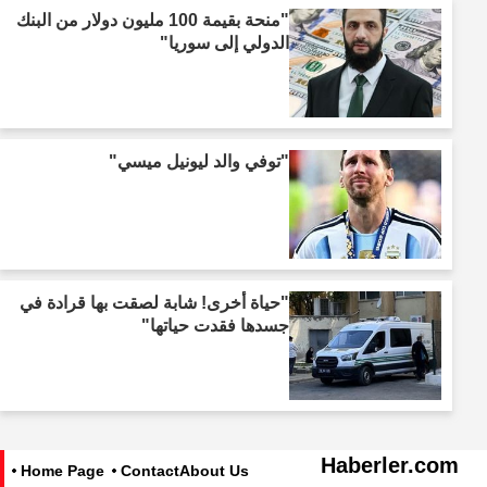
"منحة بقيمة 100 مليون دولار من البنك
الدولي إلى سوريا"
"توفي والد ليونيل ميسي"
"حياة أخرى! شابة لصقت بها قرادة في
جسدها فقدت حياتها"
Haberler.com
Home Page
Contact
About Us