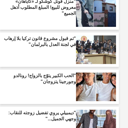
"منزل قونل كوشكو لـ «كاياهان»
معروض للبيع! المبلغ المطلوب أذهل
الجميع"
"تم قبول مشروع قانون تركيا بلا إرهاب
في لجنة العدل بالبرلمان"
"الحب الكبير يتوّج بالزواج! رونالدو
وجورجينا يتزوجان"
"ديمبيلي يروي تفضيل زوجته للنقاب:
وجهي الجميل..."