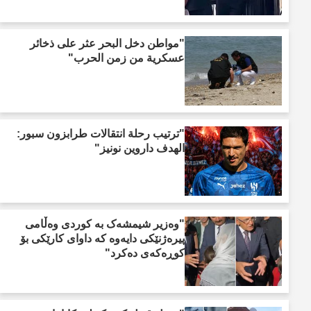
"مواطن دخل البحر عثر على ذخائر
عسكرية من زمن الحرب"
"ترتيب رحلة انتقالات طرابزون سبور:
الهدف داروين نونيز"
"وەزیر شیمشەک بە کوردی وەڵامی
پیرەژنێکی دایەوە کە داوای کارێکی بۆ
کوڕەکەی دەکرد"