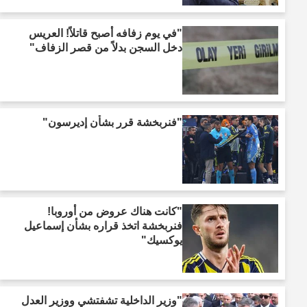
"في يوم زفافه أصبح قاتلاً! العريس
دخل السجن بدلاً من قصر الزفاف"
"فنربخشة قرر بشأن إديرسون"
"كانت هناك عروض من أوروبا!
فنربخشة اتخذ قراره بشأن إسماعيل
يوكسيك"
"وزير الداخلية تشفتشي ووزير العدل